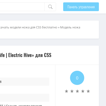
Панель управления
качать модели ножа для CSS бесплатно
» Модель ножа
fe | Electric Hive» для CSS
0
8
CSS
/
Скачать модели оружия