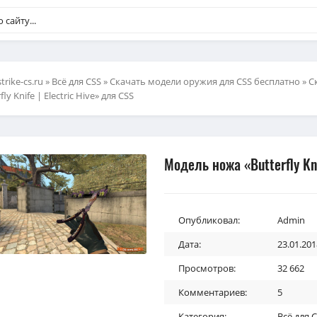
strike-cs.ru
»
Всё для CSS
»
Скачать модели оружия для CSS бесплатно
»
С
fly Knife | Electric Hive» для CSS
Модель ножа «Butterfly Kni
Опубликовал:
Admin
Дата:
23.01.201
Просмотров:
32 662
Комментариев:
5
Категория:
Всё для 