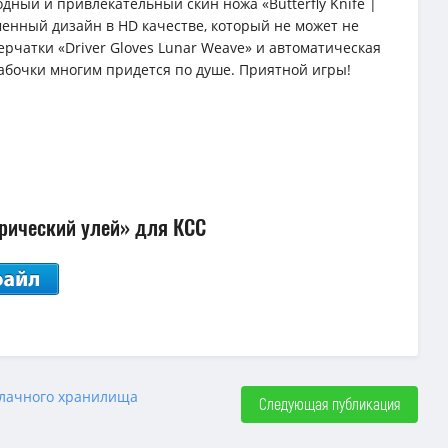
дный и привлекательный скин ножа «Butterfly Knife |
менный дизайн в HD качестве, который не может не
ерчатки «Driver Gloves Lunar Weave» и автоматическая
абочки многим придется по душе. Приятной игры!
трический улей» для КСС
облачного хранилища
Следующая публикация