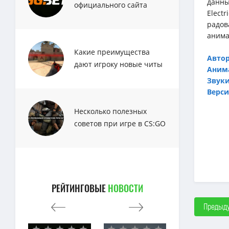
данны
официального сайта
Elect
GGbet
радов
анима
Какие преимущества
Авто
дают игроку новые читы
Аним
для CS:GO?
Звуки
Верси
Несколько полезных
советов при игре в CS:GO
РЕЙТИНГОВЫЕ
НОВОСТИ
Предыду