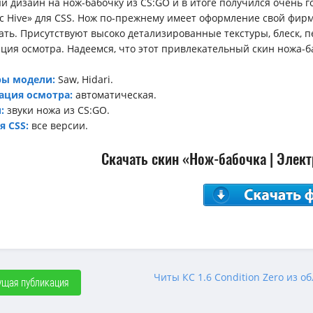
й дизайн на нож-бабочку из CS:GO и в итоге получился очень го
ric Hive» для CSS. Нож по-прежнему имеет оформление свой фир
ать. Присутствуют высоко детализированные текстуры, блеск, п
ция осмотра. Надеемся, что этот привлекательный скин ножа-б
ры модели:
Saw, Hidari.
ация осмотра:
автоматическая.
:
звуки ножа из CS:GO.
я CSS:
все версии.
Скачать скин «Нож-бабочка | Элек
Читы КС 1.6 Condition Zero из 
щая публикация