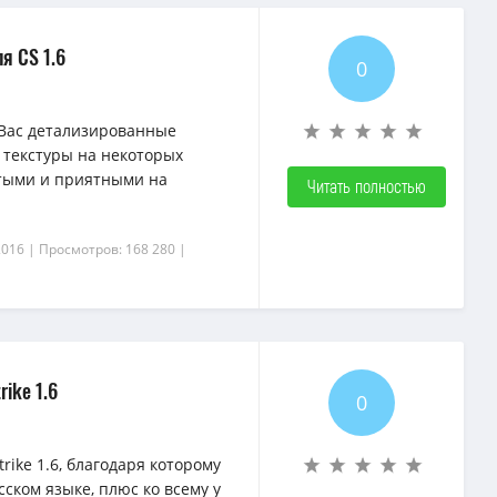
я CS 1.6
0
Вас детализированные
т текстуры на некоторых
истыми и приятными на
Читать полностью
2016
| Просмотров: 168 280
|
ike 1.6
0
ike 1.6, благодаря которому
сском языке, плюс ко всему у