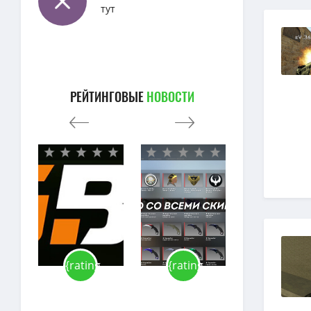
тут
РЕЙТИНГОВЫЕ
НОВОСТИ
-
{rating-
{rating-
{rating-
num}
num}
num}