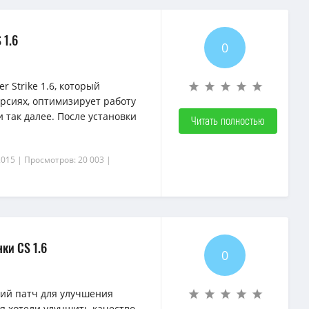
 1.6
0
 Strike 1.6, который
рсиях, оптимизирует работу
и так далее. После установки
Читать полностью
2015
| Просмотров: 20 003
|
ки CS 1.6
0
{rating-
{rating-
num}
num}
ий патч для улучшения
мя хотели улучшить качество