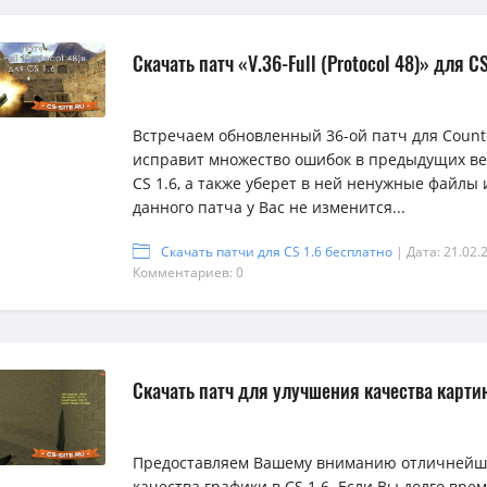
Скачать патч «V.36-Full (Protocol 48)» для CS
Встречаем обновленный 36-ой патч для Counter
исправит множество ошибок в предыдущих ве
CS 1.6, а также уберет в ней ненужные файлы 
данного патча у Вас не изменится...
Скачать патчи для CS 1.6 бесплатно
| Дата: 21.02.
Комментариев: 0
Скачать патч для улучшения качества картин
{rating-
{rating-
{rating-
num}
num}
num}
Предоставляем Вашему вниманию отличнейш
качества графики в CS 1.6. Если Вы долго вре