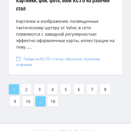
Картинки, фон, фото, обои КС:ГО на рабочий
стол
Картинки и изображения, посвященные
тактическому шутеру от Valve, в сети
появляются с завидной регулярностью:
эффектно оформленные карты, иллюстрации на
тему......
Гайды по КС:ГО: статьи, обучение, полезная
информа
1
2
3
4
5
6
7
8
9
10
...
18