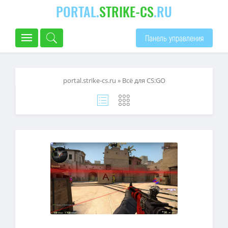
PORTAL.
STRIKE-CS
.RU
Панель управления
portal.strike-cs.ru
» Всё для CS:GO