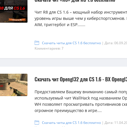
Чит R8 для CS 1.6 – мощный набор инструмен
уровень игры выше чем у киберспортсменов. 
AIM, триггербот и ESP.......
Скачать читы для CS 1.6 бесплатно
| Дата: 06.09.2
Комментариев: 7
Скачать чит Opengl32 для CS 1.6 - ВХ Opengl
Предоставляем Вашему вниманию самый поп
используемый чит WallHack под названием Ope
WH позволяет просматривать противников скв
{rating-
{rating-
{rating-
огромное преимущество в игре....
num}
num}
num}
Скачать читы для CS 1.6 бесплатно
| Дата: 11.04.2