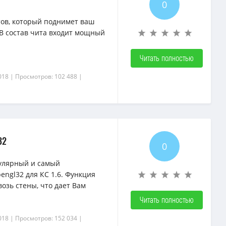
0
тов, который поднимет ваш
В состав чита входит мощный
Читать полностью
018
| Просмотров: 102 488
|
32
0
улярный и самый
ngl32 для КС 1.6. Функция
озь стены, что дает Вам
{rating-
{rating-
Читать полностью
num}
num}
018
| Просмотров: 152 034
|