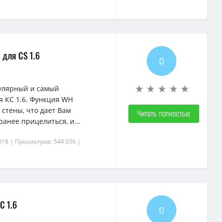
 для CS 1.6
0
улярный и самый
я КС 1.6. Функция WH
стены, что дает Вам
Читать полностью
анее прицелиться, и...
018
| Просмотров: 544 036
|
С 1.6
0