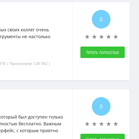
0
ных своих коллег очень
струменты не настолько
Читать полностью
018
| Просмотров: 126 562
|
0
который был доступен только
олностью бесплатно. Важным
рфейс, с которым приятно