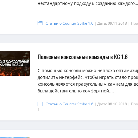
нестандартному подходу к созданию каждого....
Статьи о Counter Strike 1.6
| Дата: 09.11.2018
| Про
Полезные консольные команды в КС 1.6
С помощью консоли можно неплохо оптимизир
допилить интерфейс, чтобы играть стало прощ
консоль является краеугольным камнем для все
была действительно комфортной....
Статьи о Counter Strike 1.6
| Дата: 08.10.2018
| Про
1
{rating-
{rating-
{rating-
num}
num}
num}