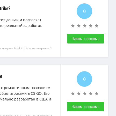
trike?
0
сит деньги и позволяет
что реальный заработок
Читать полностью
смотров: 6 517
| Комментариев: 1
ия
0
 с романтичным названием
бим игроками в CS GO. Его
ачально разработан в США и
Читать полностью
смотров: 3 579
| Комментариев: 2