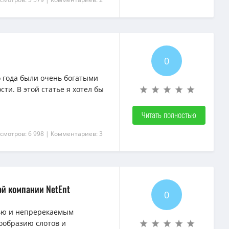
0
о года были очень богатыми
и. В этой статье я хотел бы
Читать полностью
смотров: 6 998
| Комментариев: 3
ой компании NetEnt
0
вью и непререкаемым
ообразию слотов и