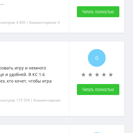
..
Читать полностью
смотров: 4 605
| Комментариев: 4
0
овать игру и немного
е и удобней. В КС 1.6
х, кто хочет, чтобы игра
Читать полностью
смотров: 173 554
| Комментариев:
{rating-
{rating-
num}
num}