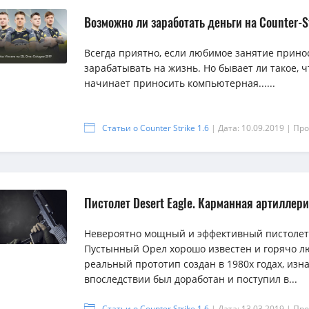
Возможно ли заработать деньги на Counter-S
Всегда приятно, если любимое занятие прино
зарабатывать на жизнь. Но бывает ли такое, 
начинает приносить компьютерная......
Статьи о Counter Strike 1.6
| Дата: 10.09.2019
| Про
Пистолет Desert Eagle. Карманная артиллер
Невероятно мощный и эффективный пистолет
Пустынный Орел хорошо известен и горячо лю
реальный прототип создан в 1980х годах, изн
впоследствии был доработан и поступил в...
Статьи о Counter Strike 1.6
| Дата: 13.03.2019
| Про