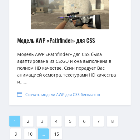
Модель AWP «Pathfinder» для CSS
Модель AWP «Pathfinder» для CSS была
адаптирована из CS:GO и она выполнена в
полном HD качестве. Скин порадует Вас
анимацией осмотра, текстурами HD качества
и......
Скачать модели AWP для CSS бесплатно
1
2
3
4
5
6
7
8
9
10
...
15