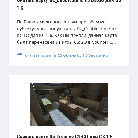
1.6
По Вашим многочисленным просьбам мы
публикуем желанную карту De_Cobblestone из
КС ГО для КС 1.6. Как Вы поняли, данная карта
была перенесена из игры CS:GO в Counter......
Скачать карты из CS:GO для CS 1.6 бесплатно
Скачать карту De_Train из CS:GO для CS 1.6