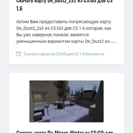
Скачать карту De_Dust2_2x2 из CS:GO для CS
1.6
Хотим Вам предоставить потрясающую карту
De_Dust2_2x2 из CS:GO для CS 1.6 которая, как
Вы уже наверное поняли, является
уменьшенным вариантом карты De_Dust2 из......
Скачать карты из CS:GO для CS 1.6 бесплатно
Скачать карту De_Mirage_Winter из CS:GO для