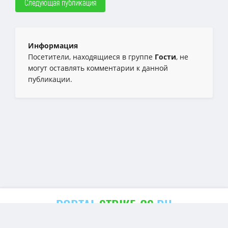
Следующая публикация
Информация
Посетители, находящиеся в группе
Гости
, не
могут оставлять комментарии к данной
публикации.
PORTAL.
STRIKE-CS
.RU
Copyright
strike-cs.ru
© 2023-2025 | Все права